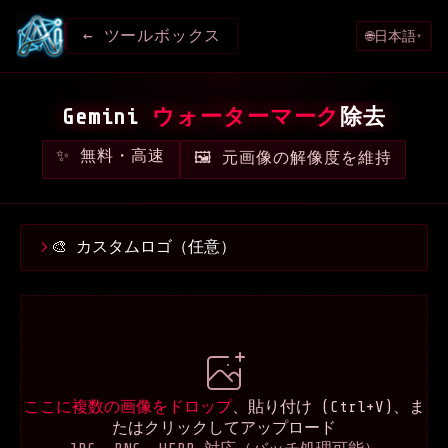
← ツールボックス
日本語
🌐
▾
Gemini
ウォーターマーク
除去
✨ 無料・高速
🖼️ 元画像の解像度を維持
🎨 カスタムロゴ（任意）
ここに複数の画像をドロップ
、貼り付け (Ctrl+V)、ま
たはクリックしてアップロード