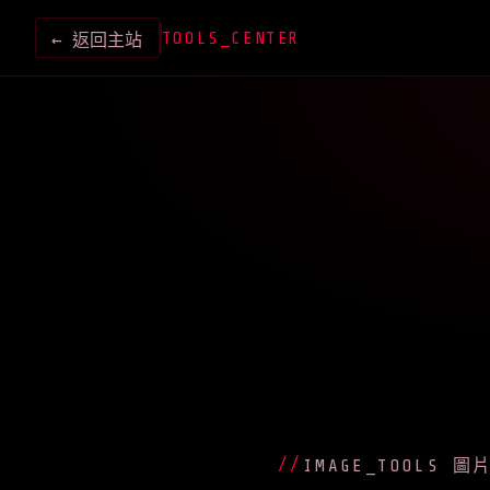
TOOLS_CENTER
← 返回主站
IMAGE_TOOLS 圖