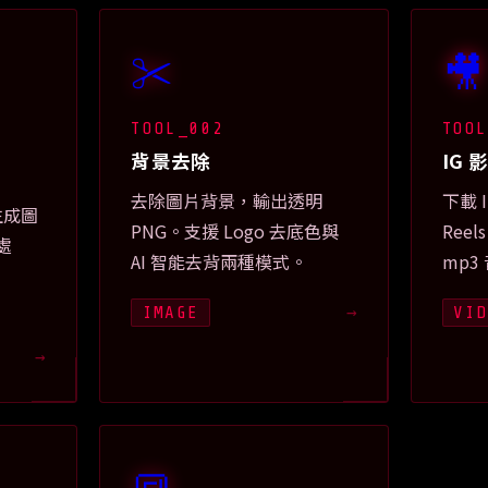
✂️
🎥
TOOL_002
TOO
背景去除
IG 
去除圖片背景，輸出透明
下載 
 生成圖
PNG。支援 Logo 去底色與
Ree
處
AI 智能去背兩種模式。
mp3
IMAGE
VID
→
→
🔳