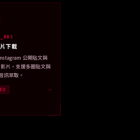
L_003
影片下載
Instagram 公開貼文與
ls 影片，支援多圖貼文與
 音訊萃取。
EO
→