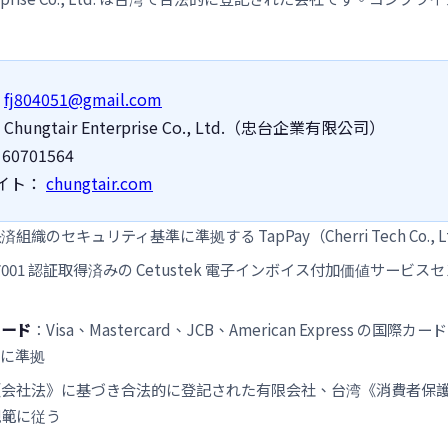
：
fj804051@gmail.com
Chungtair Enterprise Co., Ltd.（忠台企業有限公司）
 60701564
サイト：
chungtair.com
組織のセキュリティ基準に準拠する TapPay（Cherri Tech Co., 
 27001 認証取得済みの Cetustek 電子インボイス付加価値サービ
カード
：Visa、Mastercard、JCB、American Express の国
準に準拠
《会社法》に基づき合法的に登記された有限会社、台湾《消費者保
規範に従う