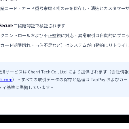
証コード、カード番号末尾 4 桁のみを保存し、消込とカスタマー
Secure
二段階認証で検証されます
スクコントロールおよび不正監視に対応、異常取引は自動的にブロ
（カード期限切れ、与信不足など）はシステムが自動的にリトライ
 決済サービスは Cherri Tech Co., Ltd. により提供されます（会社情
dk.com
）。すべての取引データの保存と処理は TapPay およびカ
ティ基準に準拠しています。