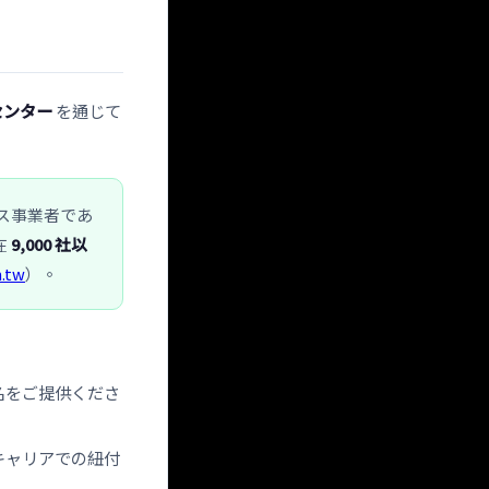
センター
を通じて
ービス事業者であ
在
9,000 社以
.tw
）。
名をご提供くださ
キャリアでの紐付