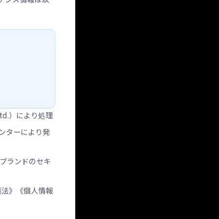
Ltd.）により処理
スセンターにより発
際カードブランドのセキ
護法》《個人情報