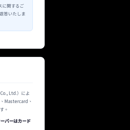
スに関するご
返答いたしま
 Co., Ltd.）によ
astercard、
ます。
 のサーバーはカード