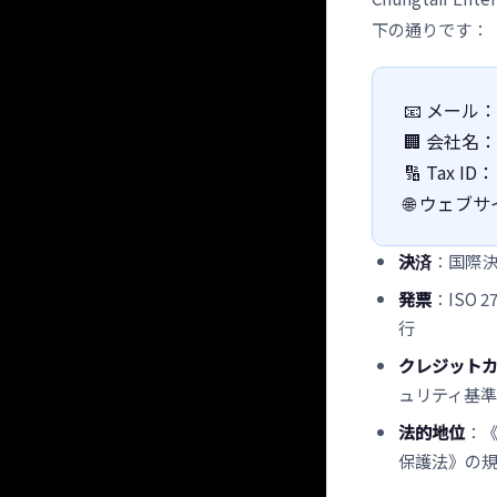
下の通りです：
📧 メール
🏢 会社名： 
🔢 Tax ID：
🌐 ウェブ
決済
：国際決済
発票
：ISO
行
クレジット
ュリティ基
法的地位
：
保護法》の