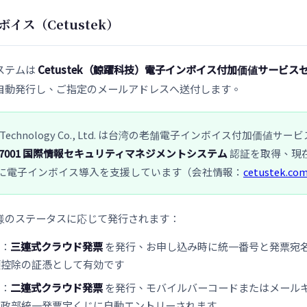
イス（Cetustek）
ステムは
Cetustek（鯨躍科技）電子インボイス付加価値サービス
自動発行し、ご指定のメールアドレスへ送付します。
ek Technology Co., Ltd. は台湾の老舗電子インボイス付加価値サ
 27001 国際情報セキュリティマネジメントシステム
認証を取得、現
に電子インボイス導入を支援しています（会社情報：
cetustek.com
様のステータスに応じて発行されます：
：
三連式クラウド発票
を発行、お申し込み時に統一番号と発票宛
額控除の証憑として有効です
：
二連式クラウド発票
を発行、モバイルバーコードまたはメール
財政部統一発票宝くじに自動エントリーされます