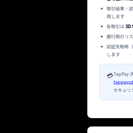
取引結果、認
用します
各取引は
3D 
銀行側のリ
認証失敗時
します
TapPay
💳
tappays
セキュリ