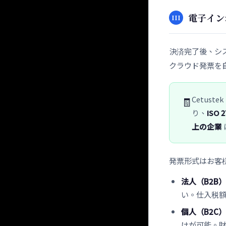
電子インボ
III
決済完了後、シ
クラウド発票を
Cetust
🧾
り、
ISO
上の企業
発票形式はお客
法人（B2B）
い。仕入税
個人（B2C）
けが可能。