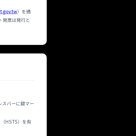
t.gov.tw
）を通
。発票は発行と
レスバーに鍵マー
（HSTS）を有