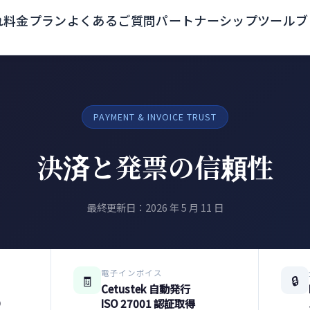
れ
料金プラン
よくあるご質問
パートナーシップ
ツール
ブ
PAYMENT & INVOICE TRUST
決済と発票の信頼性
最終更新日：2026 年 5 月 11 日
電子インボイス
🧾
🔒
Cetustek 自動発行
D
ISO 27001 認証取得