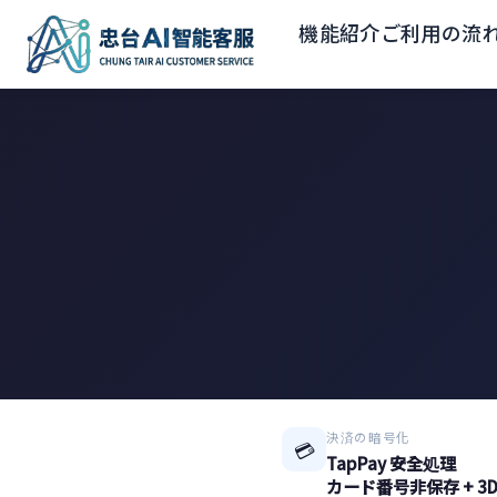
機能紹介
ご利用の流
決済の暗号化
💳
TapPay 安全処理
カード番号非保存 + 3