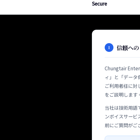
Secure
信頼への
I
Chungtair 
ィ」と「データ
ご利用者様に対
をご説明します
当社は技術用語
ンボイスサービ
前にご質問がご