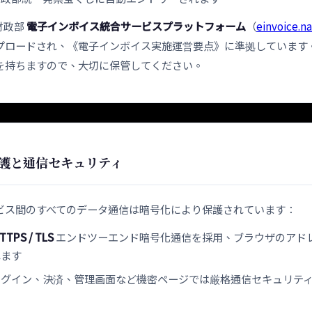
財政部
電子インボイス統合サービスプラットフォーム
（
einvoice.na
プロードされ、《電子インボイス実施運営要点》に準拠しています
を持ちますので、大切に保管してください。
護と通信セキュリティ
ビス間のすべてのデータ通信は暗号化により保護されています：
TTPS / TLS
エンドツーエンド暗号化通信を採用、ブラウザのアド
れます
グイン、決済、管理画面など機密ページでは厳格通信セキュリティ