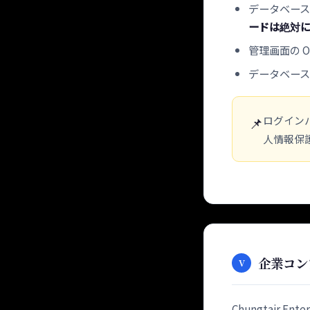
データベース
ードは絶対
管理画面の O
データベー
ログイン
📌
人情報保
企業コン
V
Chungtair 