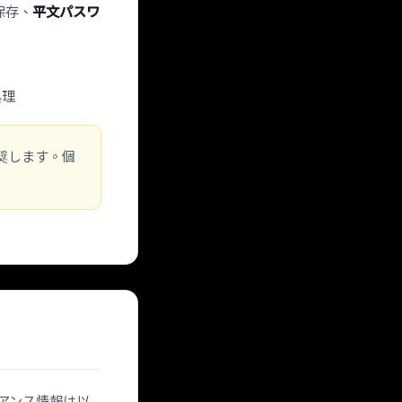
保存、
平文パスワ
処理
奨します。個
プライアンス情報は以