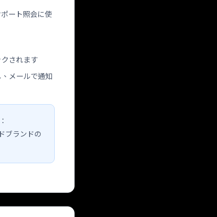
サポート照会に使
ックされます
し、メールで通知
報：
ードブランドの