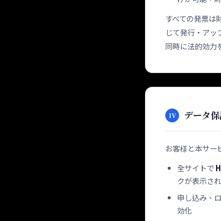
すべての発票は
じて発行・アッ
同時に法的効力
データ保
IV
お客様と本サー
全サイトで
H
クが表示さ
申し込み、ロ
効化