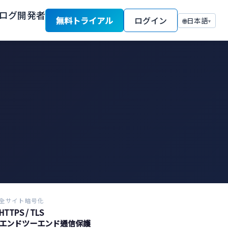
ログ
開発者
無料トライアル
ログイン
日本語
🌐
▾
全サイト暗号化
HTTPS / TLS
エンドツーエンド通信保護